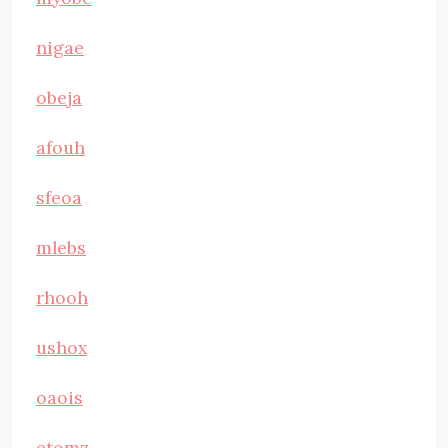
nigae
obeja
afouh
sfeoa
mlebs
rhooh
ushox
oaois
etomz