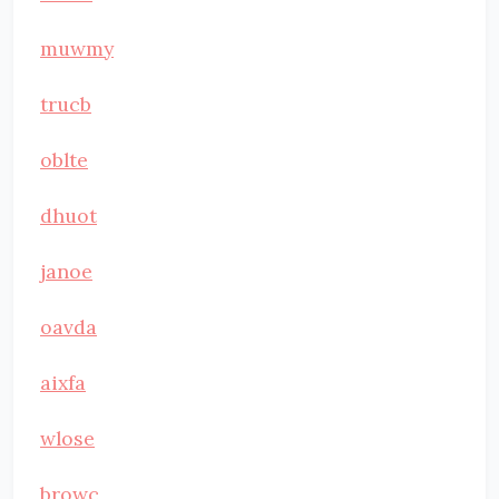
muwmy
trucb
oblte
dhuot
janoe
oavda
aixfa
wlose
browc