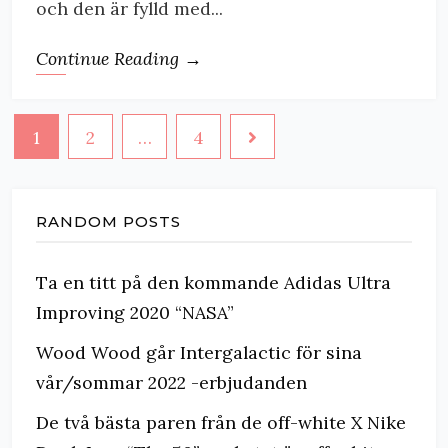
och den är fylld med...
Continue Reading →
Posts
1
2
…
4
navigation
RANDOM POSTS
Ta en titt på den kommande Adidas Ultra
Improving 2020 “NASA”
Wood Wood går Intergalactic för sina
vår/sommar 2022 -erbjudanden
De två bästa paren från de off-white X Nike