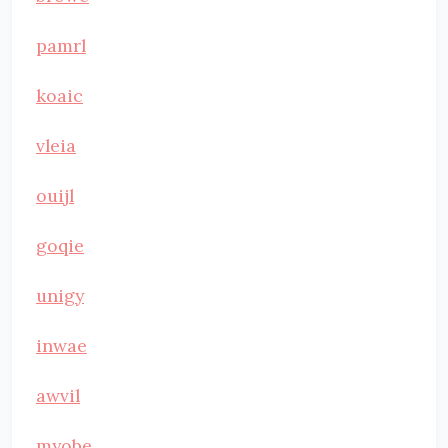
pamrl
koaic
vleia
ouijl
goqie
unigy
inwae
awvil
myobe