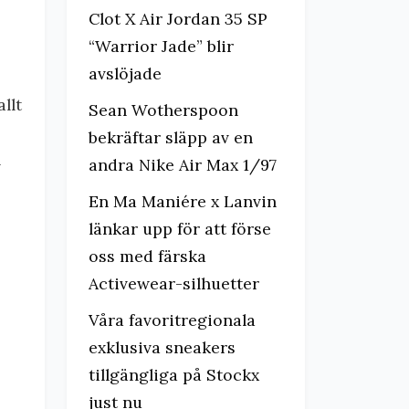
Clot X Air Jordan 35 SP
“Warrior Jade” blir
avslöjade
llt
Sean Wotherspoon
bekräftar släpp av en
n
andra Nike Air Max 1/97
En Ma Maniére x Lanvin
länkar upp för att förse
oss med färska
Activewear-silhuetter
Våra favoritregionala
exklusiva sneakers
tillgängliga på Stockx
just nu