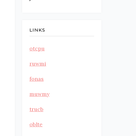
LINKS
otcpu
ruwmi
fonas
muwmy
trucb
oblte