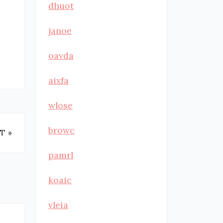
dhuot
janoe
oavda
aixfa
wlose
browc
T »
pamrl
koaic
vleia