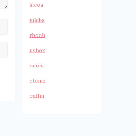
sfeoa
mlebs
rhooh
ushox
oaois
etomz
oaifm