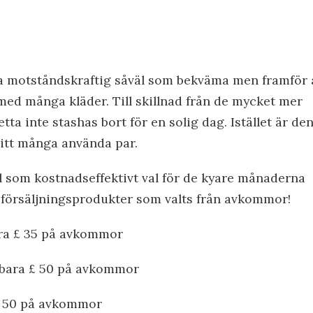
ra motståndskraftig såväl som bekväma men framför a
 med många kläder. Till skillnad från de mycket mer
ta inte stashas bort för en solig dag. Istället är de
ditt många använda par.
äl som kostnadseffektivt val för de kyare månaderna
15 försäljningsprodukter som valts från avkommor!
ara £ 35 på avkommor
 bara £ 50 på avkommor
£ 50 på avkommor