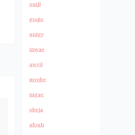
ouijl
goqie
unigy
inwae
awvil
myobe
nigae
obeja
afouh