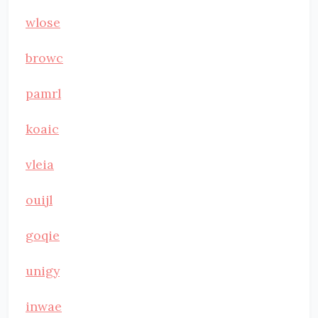
wlose
browc
pamrl
koaic
vleia
ouijl
goqie
unigy
inwae