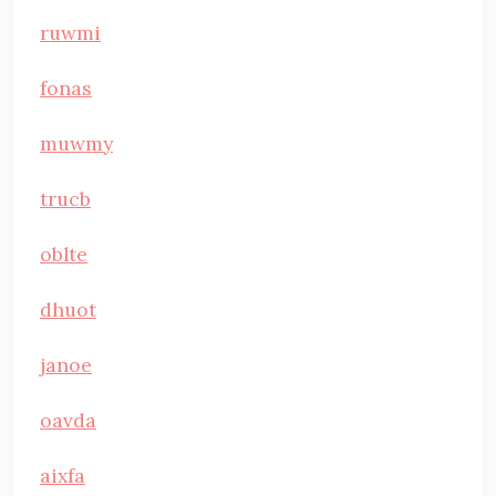
ruwmi
fonas
muwmy
trucb
oblte
dhuot
janoe
oavda
aixfa