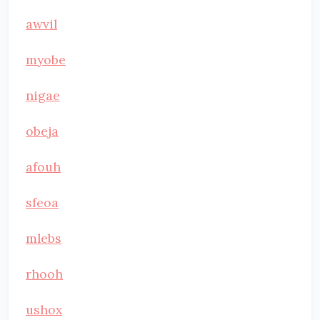
awvil
myobe
nigae
obeja
afouh
sfeoa
mlebs
rhooh
ushox