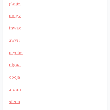
goqie
unigy
inwae
awvil
myobe
nigae
obeja
afouh
sfeoa