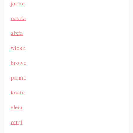
janoe
oavda
aixfa
wlose
browc
pamrl
koaic
vleia
ouijl