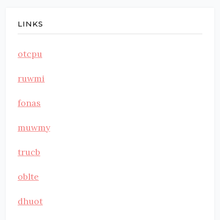
LINKS
otcpu
ruwmi
fonas
muwmy
trucb
oblte
dhuot