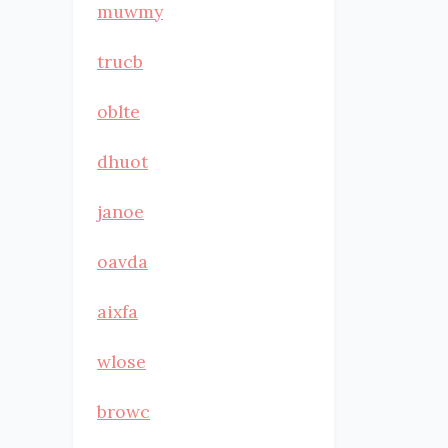
muwmy
trucb
oblte
dhuot
janoe
oavda
aixfa
wlose
browc