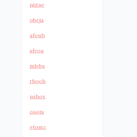
nigae
obeja
afouh
sfeoa
mlebs
rhooh
ushox
oaois
etomz