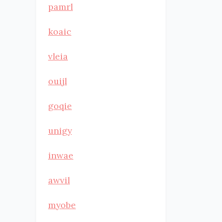
pamrl
koaic
vleia
ouijl
goqie
unigy
inwae
awvil
myobe