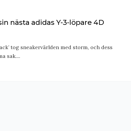
in nästa adidas Y-3-löpare 4D
lack’ tog sneakervärlden med storm, och dess
a sak....