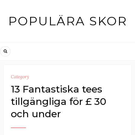
Skip
to
POPULÄRA SKOR
content
Category
13 Fantastiska tees
tillgängliga för £ 30
och under