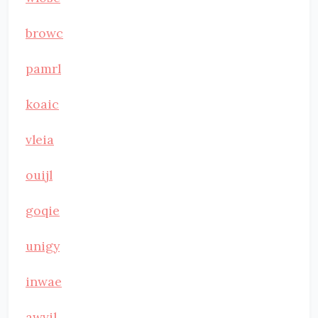
browc
pamrl
koaic
vleia
ouijl
goqie
unigy
inwae
awvil