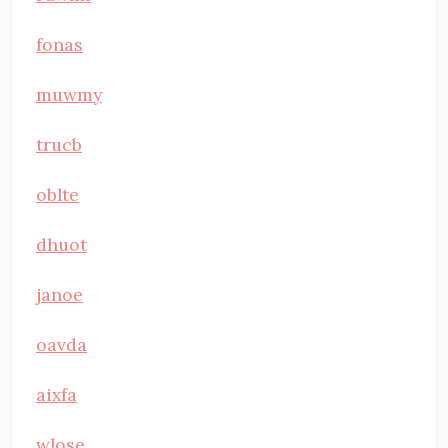
fonas
muwmy
trucb
oblte
dhuot
janoe
oavda
aixfa
wlose