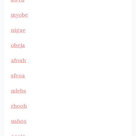
myobe
nigae
obeja
afouh
sfeoa
mlebs
rhooh
ushox