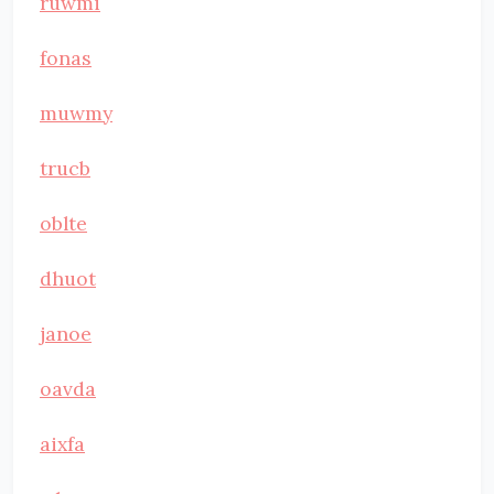
ruwmi
fonas
muwmy
trucb
oblte
dhuot
janoe
oavda
aixfa