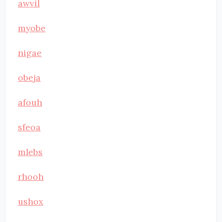
awvil
myobe
nigae
obeja
afouh
sfeoa
mlebs
rhooh
ushox