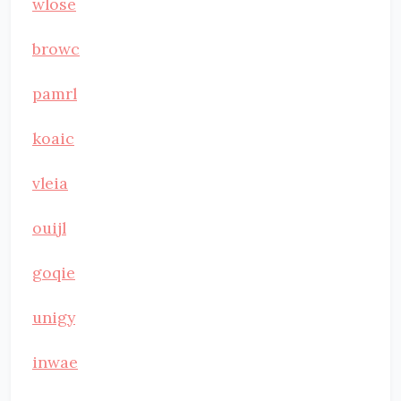
wlose
browc
pamrl
koaic
vleia
ouijl
goqie
unigy
inwae