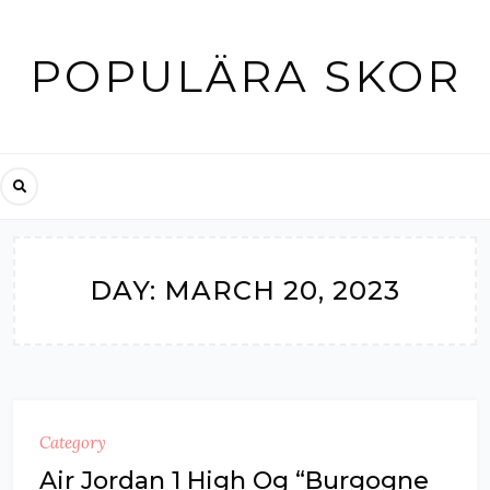
Skip
to
POPULÄRA SKOR
content
DAY:
MARCH 20, 2023
Category
Air Jordan 1 High Og “Burgogne