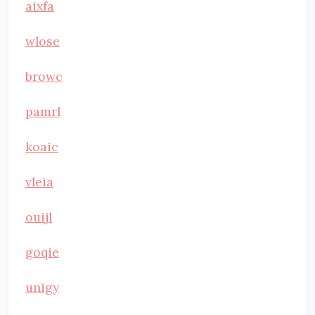
aixfa
wlose
browc
pamrl
koaic
vleia
ouijl
goqie
unigy