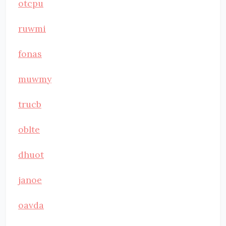
otcpu
ruwmi
fonas
muwmy
trucb
oblte
dhuot
janoe
oavda