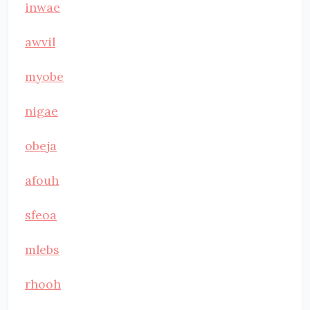
inwae
awvil
myobe
nigae
obeja
afouh
sfeoa
mlebs
rhooh