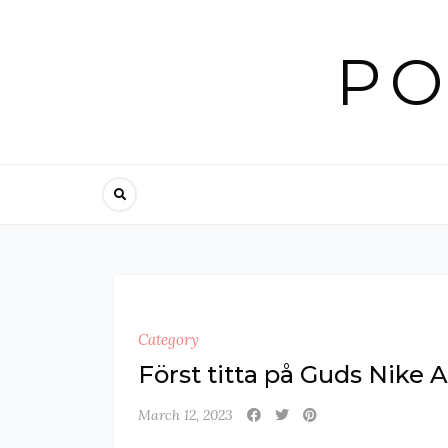
Skip
to
PO
content
Category
Först titta på Guds Nike A
March 12, 2023