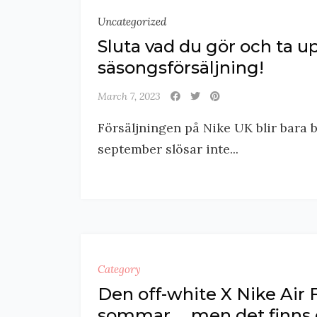
Uncategorized
Sluta vad du gör och ta u
säsongsförsäljning!
March 7, 2023
Försäljningen på Nike UK blir bara bä
september slösar inte...
Category
Den off-white X Nike Air F
sommar … men det finns 