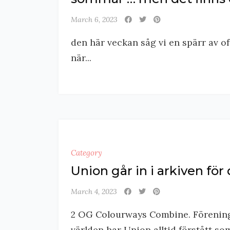
March 6, 2023
den här veckan såg vi en spärr av of
när...
Category
Union går in i arkiven för
March 4, 2023
2 OG Colourways Combine. Förening
världen har Union alltid förstått som