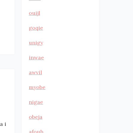
ouijl
goqie
unigy
inwae
awvil
myobe
nigae
obeja
a i
afouh