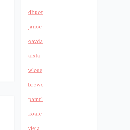
dhuot
janoe
oavda
aixfa
wlose
browc
pamrl
koaic
vleia