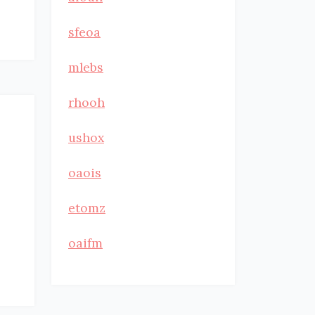
sfeoa
mlebs
rhooh
ushox
oaois
etomz
oaifm