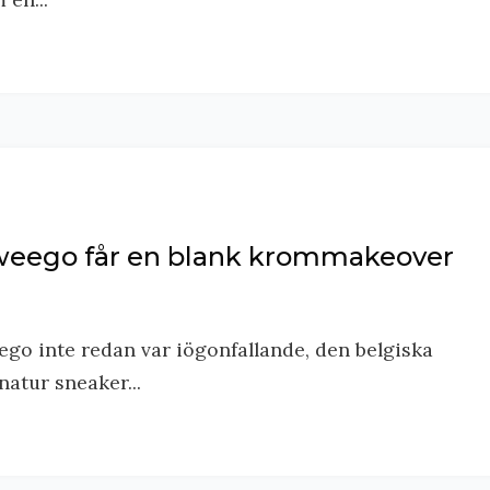
weego får en blank krommakeover
o inte redan var iögonfallande, den belgiska
atur sneaker...