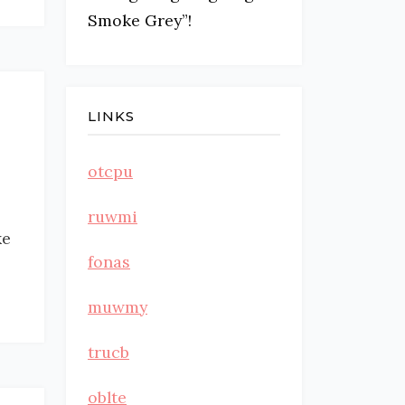
Smoke Grey”!
LINKS
otcpu
ruwmi
ke
fonas
muwmy
trucb
oblte