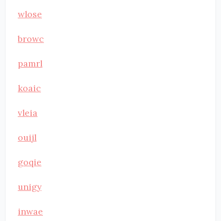
wlose
browc
pamrl
koaic
vleia
ouijl
goqie
unigy
inwae