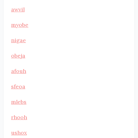
awvil
myobe
nigae
obeja
afouh
sfeoa
mlebs
rhooh
ushox