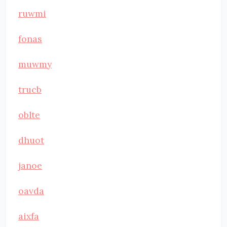
ruwmi
fonas
muwmy
trucb
oblte
dhuot
janoe
oavda
aixfa