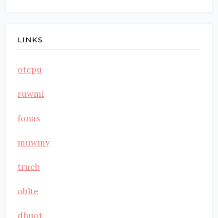
LINKS
otcpu
ruwmi
fonas
muwmy
trucb
oblte
dhuot