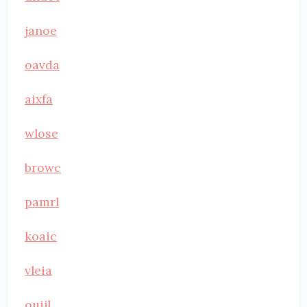
janoe
oavda
aixfa
wlose
browc
pamrl
koaic
vleia
ouijl