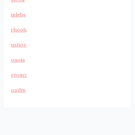
mlebs
rhooh
ushox
oaois
etomz
oaifm