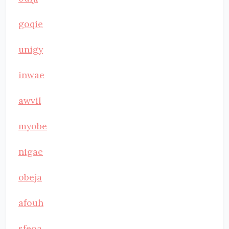
goqie
unigy
inwae
awvil
myobe
nigae
obeja
afouh
sfeoa